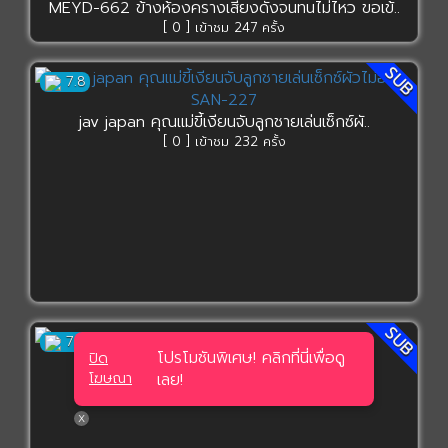
MEYD-662 ข้างห้องครางเสียงดังจนทนไม่ไหว ขอเข้..
[ 0 ] เข้าชม 247 ครั้ง
SUB
7.8
jav japan คุณแม่ขี้เงียนจับลูกชายเล่นเซ็กซ์ผั..
[ 0 ] เข้าชม 232 ครั้ง
SUB
7.8
โปรโมชันพิเศษ! คลิกที่นี่เพื่อดู
ปิด
CAWD-662 Riisa Kisaragi..
โฆษณา
เลย!
[ 0 ] เข้าชม 365 ครั้ง
X