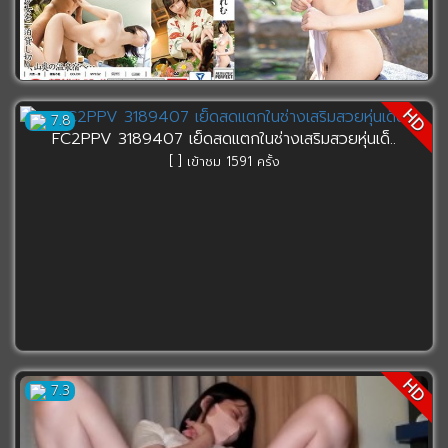
HD
ABP-960 Suzumori Remu ทริปหัวขวด ขัดจรวดออนเซ..
7.8
FC2PPV 3189407 เย็ดสดแตกในช่างเสริมสวยหุ่นเด็..
[ 0 ] เข้าชม 1372 ครั้ง
[ ] เข้าชม 1591 ครั้ง
HD
7.3