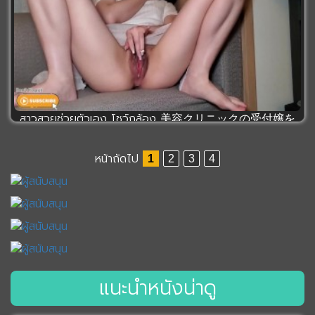
สาวสวยช่วยตัวเอง โชว์กล้อง 美容クリニックの受付嬢を
庭園で野外猥..
[ 0 ] เข้าชม 1946 ครั้ง
หน้าถัดไป
1
2
3
4
แนะนำหนังน่าดู