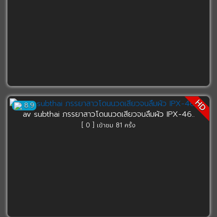
HD
8.9
av subthai ภรรยาสาวโดนนวดเสียวจนลืมผัว IPX-46..
[ 0 ] เข้าชม 81 ครั้ง