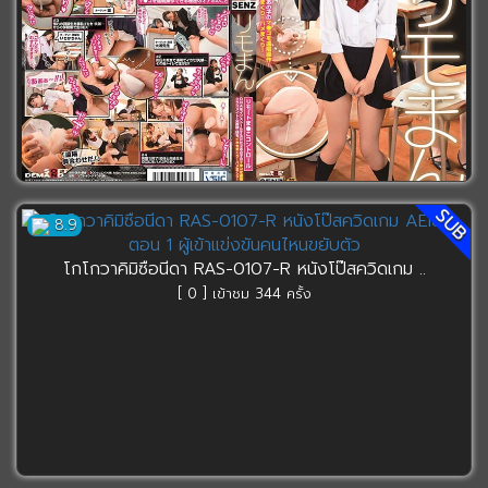
SUB
SDDE-640 เซ็กทอยบลูทูธของไอจืด หนังโป๊ซับไทย ..
8.9
[ 0 ] เข้าชม 326 ครั้ง
โกโกวาคิมิซือนีดา RAS-0107-R หนังโป๊สควิดเกม ..
[ 0 ] เข้าชม 344 ครั้ง