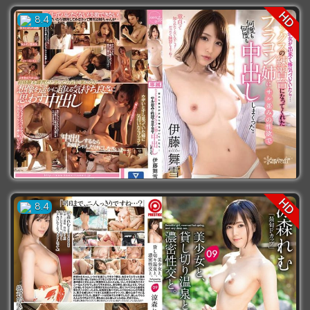
HD
8.4
HD
CAWD-243 สอนน้องวนไปสายใยขึ้นครู Itou..
8.4
[ 0 ] เข้าชม 1333 ครั้ง