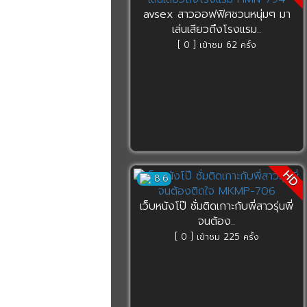
avsex สาวออฟฟิศชวนหนุ่มๆ มา
เล่นเสียวถึงโรงแรม..
[ 0 ] เข้าชม 62 ครั้ง
HD
8.6
เว็บหนังโป๊ ซั่มติดเกาะกับพี่สาวรุ่นพี่
จนต้อง..
[ 0 ] เข้าชม 225 ครั้ง